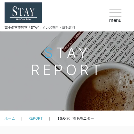
menu
完全個室美容室「STAY」メンズ専門・薄毛専門
STAY
REPORT
ホーム
REPORT
【第6弾】植毛モニター