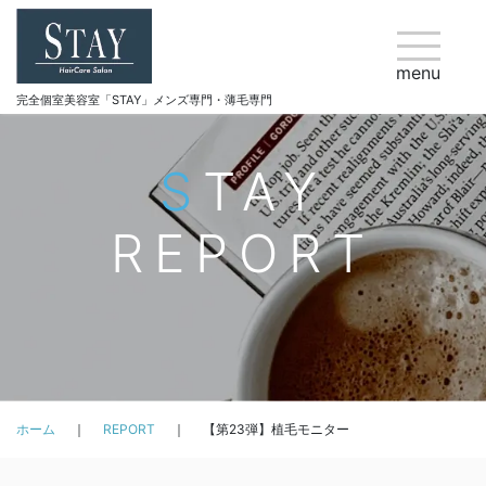
menu
完全個室美容室「STAY」メンズ専門・薄毛専門
STAY
REPORT
ホーム
REPORT
【第23弾】植毛モニター