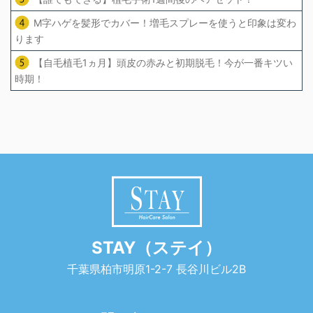
M字ハゲを髪形でカバー！増毛スプレーを使うと印象は変わ
ります
【自毛植毛1ヵ月】頭皮の赤みと初期脱毛！今が一番キツい
時期！
STAY（ステイ）
千葉県柏市明原1-2-7 長谷川ビル2B