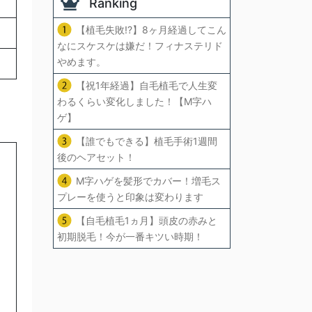
Ranking
【植毛失敗!?】8ヶ月経過してこん
なにスケスケは嫌だ！フィナステリド
やめます。
【祝1年経過】自毛植毛で人生変
わるくらい変化しました！【M字ハ
ゲ】
【誰でもできる】植毛手術1週間
後のヘアセット！
M字ハゲを髪形でカバー！増毛ス
プレーを使うと印象は変わります
【自毛植毛1ヵ月】頭皮の赤みと
初期脱毛！今が一番キツい時期！