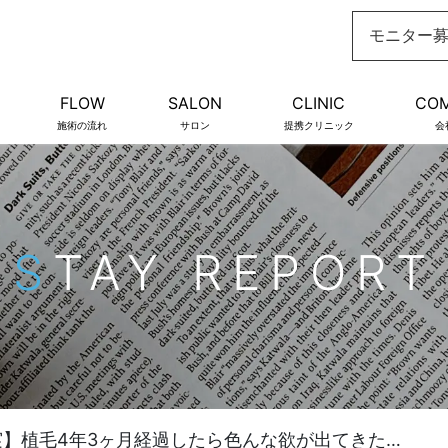
モニター
FLOW
SALON
CLINIC
CO
施術の流れ
サロン
提携クリニック
会
STAY REPORT
】植毛4年3ヶ月経過したら色んな欲が出てきた…