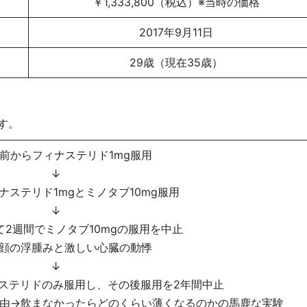
￥1,333,800（税込）※当時の価格
2017年9月11日
29歳（現在35歳）
す。
日前からフィナステリド1mg服用
↓
ナステリド1mgとミノタブ10mg服用
↓
2週間でミノタブ10mgの服用を中止
→顔の浮腫みと激しい心臓の動悸
↓
ステリドのみ服用し、その後服用を2年間中止
理由→飲まなかったらどのくらい薄くなるのかの馬鹿な実験