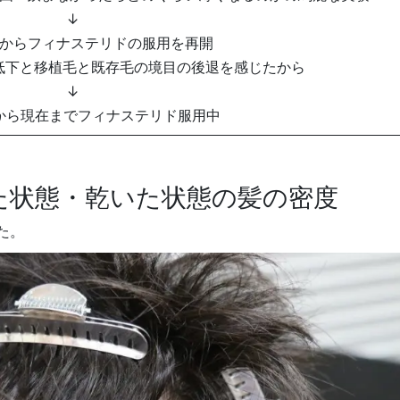
↓
半からフィナステリドの服用を再開
低下と移植毛と既存毛の境目の後退を感じたから
↓
から現在までフィナステリド服用中
た状態・乾いた状態の髪の密度
た。