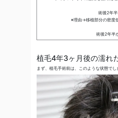
術後2年
※理由→移植部分の密度
術後2年半
植毛4年3ヶ月後の濡れ
まず、植毛手術前は、このような状態でし