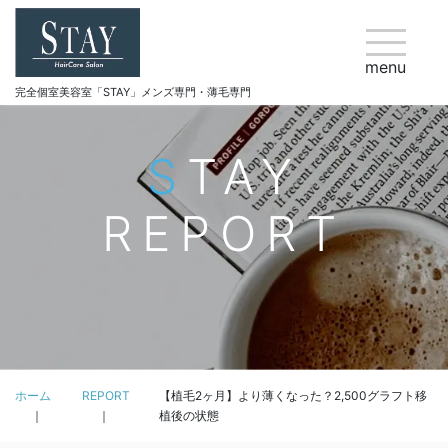
menu
完全個室美容室「STAY」メンズ専門・薄毛専門
STAY
REPORT
ホーム
REPORT
【植毛2ヶ月】より薄くなった？2,500グラフト移
植後の状態